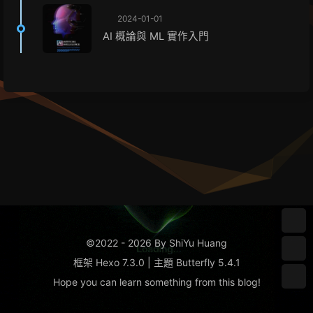
2024-01-01
AI 概論與 ML 實作入門
©2022 - 2026 By ShiYu Huang
框架
Hexo 7.3.0
|
主題
Butterfly 5.4.1
Hope you can learn something from this
blog
!