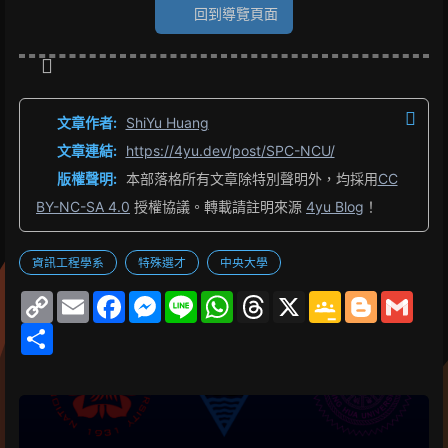
回到導覽頁面
文章作者:
ShiYu Huang
文章連結:
https://4yu.dev/post/SPC-NCU/
版權聲明:
本部落格所有文章除特別聲明外，均採用
CC
BY-NC-SA 4.0
授權協議。轉載請註明來源
4yu Blog
！
資訊工程學系
特殊選才
中央大學
C
E
F
M
L
W
T
X
G
B
G
o
m
a
e
i
h
h
o
l
m
p
S
a
c
s
n
a
r
o
o
a
y
h
i
e
s
e
t
e
g
g
i
L
a
l
b
e
s
a
l
g
l
i
r
o
n
A
d
e
e
n
e
o
g
p
s
C
r
k
k
e
p
l
r
a
s