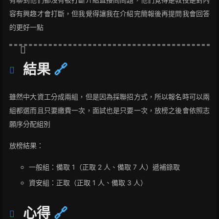
容有興趣才會打斷，但我覺得讓我在介紹完簡報後再提問我會回答
的更好一點
結果
🔗
雖然中大資工分成兩組，但是因為採聯招方式，所以報名時可以兩
組都選而且只要繳費一次，面試也是只要一次，放榜之後會依照志
願序分配組別
放榜結果：
一般組：備取 1（正取 2 人、備取 7 人）遞補錄取
資安組：正取（正取 1 人、備取 3 人）
心得
🔗