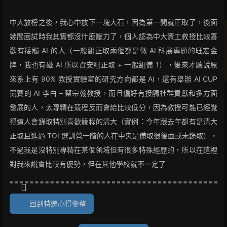
中大放榜之後，我心中放下一塊大石，因為第一間就正取了，後面
幾間面試時我其實都沒什麼壓力了，個人認為中大資工教授比較喜
歡有接觸 AI 的人（一般組正取兩個都是做 AI 科展專題的旺宏金
牌，我也有碰 AI 所以資安組正取 + 一般組備 1），後來才聽說原
來系上有 90% 教授實驗室的研究方向都是 AI，還有舉辦 AI CUP
競賽的 AI 李白 – 蔡宗翰教授，而且偏好有接觸社群貢獻和多方面
發展的人，太專精在競程反而會給比較低分，因為教授可能已經覺
得這人會錄取特別喜歡競程的清大（實例：今年跟去年都有是清大
正取且進過 TOI 選訓營一階的人在中央是備取很後面或未錄取），
不過我是沒特別專精在某個領域但有很多特殊經歷的，所以在這裡
對我來說會比較有優勢，但在其他學校就不一定了
回到特選心得彙整